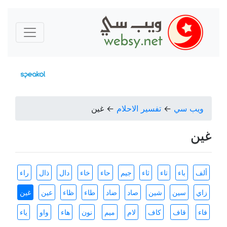
ويب سي
←
تفسير الاحلام
←
غين
غين
ألف
باء
تاء
ثاء
جيم
حاء
خاء
دال
ذال
راء
زاي
سين
شين
صاد
ضاد
طاء
ظاء
عين
غين
فاء
قاف
كاف
لام
ميم
نون
هاء
واو
ياء