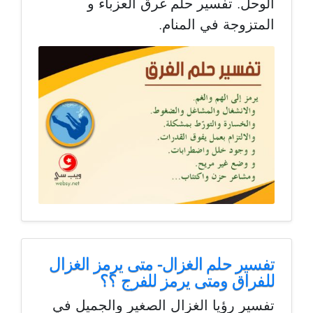
الوحل. تفسير حلم غرق العزباء و
المتزوجة في المنام.
تفسير حلم الغزال- متى يرمز الغزال
للفراق ومتى يرمز للفرج ؟؟
تفسير رؤيا الغزال الصغير والجميل في