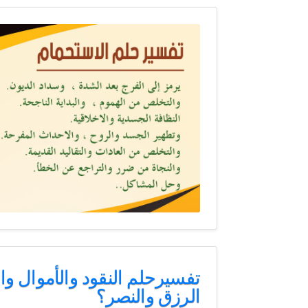
تفسيرحلم النقود والأموال وا
الرزق والنصر؟