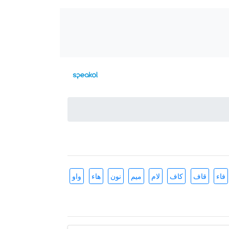
فاء
قاف
كاف
لام
ميم
نون
هاء
واو