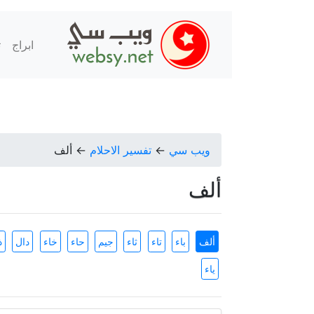
ابراج
ت
ويب سي
←
تفسير الاحلام
←
ألف
ألف
ألف
باء
تاء
ثاء
جيم
حاء
خاء
دال
ذ
ياء