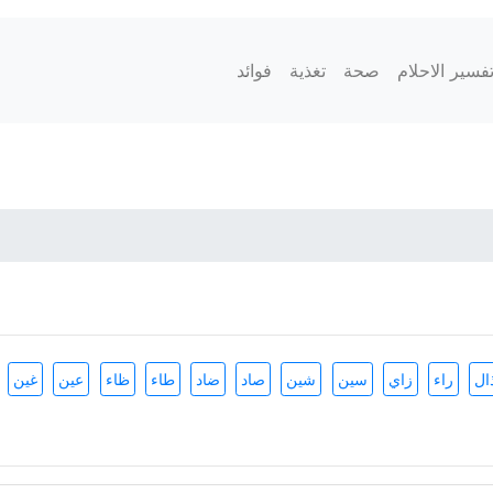
فسير الاحلام
صحة
تغذية
فوائد
ال
راء
زاي
سين
شين
صاد
ضاد
طاء
ظاء
عين
غين