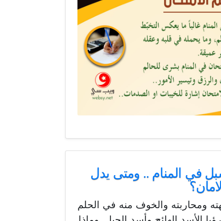
بل في المنام .. ومتى يدل
امان؟
هته ومحاربته والخوف منه في الحلم
يا الأسد الهائج وأسد الجبل ,وماذا