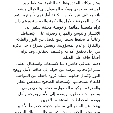
يمتاز بذكائه الفائق ونظراته الثاقبة، مخطط جيد
لمستقبله، حيوي ويمكنه الوصول إلى الكمال ويشعر
بأنه مختلف عن الآخرين بكافة أطيافهم وألوانهم. يتقد
فكره بالمعرفة والأمل والحكمة والحماسة ورغم ذلك
تراه متعصباً لطائفة أو قومية معينة، يفتقر إلى
الإنتشار والتوسع والمهارة وقدرته على الإنضباط،
وغالباً ما يحتفظ بخيط رفيع يفصل بين النور والظلام،
والتفاؤل وعدم المسؤولية، ويعيش بصراع داخل فكره
من أجل تحقيق أهدافه وكشف الحقائق، وقد تراه
أحياناً حاقد على الحياة.
ذهنه الصافي حاضر دائماً لاستيعاب واستقبال العلم،
مثير للإعجاب، مرشد من حوله إلى طاقة الأمل ووهج
النور لإكمال حياتهم. يمتلك ثروة باهظة من المواهب
لكنه لا يستخدمها الإستخدام الصحيح متعطش للعلم
والمعرفة بتركيبته الفضولية، عندما يخطئ يرمي
بماضيه خلف ظهره ويتقدم إلى الأمام بفرحة وأمل
ويقدم المخططات المدهشة للآخرين.
يبحث عن السفر إلى مناطق جديدة خصوصاً الأجنبية
منها محب للحياة وروحه شبابية حالم ويمتلك النظرة