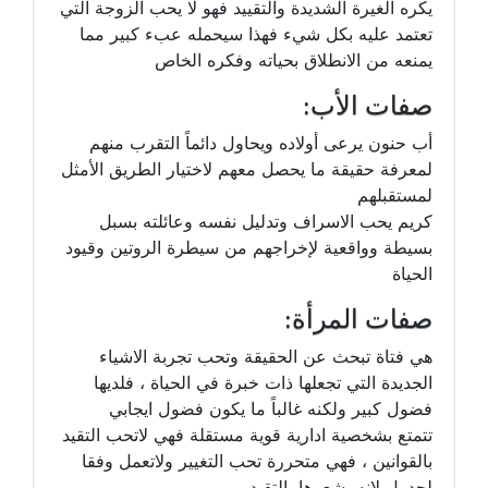
يكره الغيرة الشديدة والتقييد فهو لا يحب الزوجة التي
تعتمد عليه بكل شيء فهذا سيحمله عبء كبير مما
يمنعه من الانطلاق بحياته وفكره الخاص
صفات الأب:
أب حنون يرعى أولاده ويحاول دائماً التقرب منهم
لمعرفة حقيقة ما يحصل معهم لاختيار الطريق الأمثل
لمستقبلهم
كريم يحب الاسراف وتدليل نفسه وعائلته بسبل
بسيطة وواقعية لإخراجهم من سيطرة الروتين وقيود
الحياة
صفات المرأة:
هي فتاة تبحث عن الحقيقة وتحب تجربة الاشياء
الجديدة التي تجعلها ذات خبرة في الحياة ، فلديها
فضول كبير ولكنه غالباً ما يكون فضول ايجابي
تتمتع بشخصية ادارية قوية مستقلة فهي لاتحب التقيد
بالقوانين ، فهي متحررة تحب التغيير ولاتعمل وفقا
لجدول لانه يشعرها بالتقيد