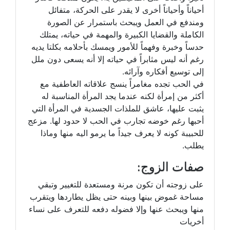
أحياناً وأحياناً أخرى لا يقدر على الحركة، متفائل
ومندفع في العمل ويبحث باستمرار عن الصورة
الكاملة والقضايا الكبيرة والمهمة في حياته، يمتلك
حدساً وخبرة وفهماً للأمور ويمسك بأحلامه بكلتا يديه
رغم أنه ليس مثابراً في حياته إلا أنه يسعى دون ملل
إلى توسيع أفكاره وآرائه.
في الحب تجده مغامراً ينسج علاقاته العاطفية مع
أكثر من إمرأة لكنه عندما يجد المرأة المناسبة له
يثبت عليها، عاشق للملذات الجسدية في المرأة التي
أحبها رغم خوضه تجارب في الحب لا حدود لها. مزعج
للحبيبة كونه لا يعرف جيداً ما يرمو اليه منها وماذا
يطلب.
صفات الزوج:
على زوجته أن تكون مرنة ومستعدة للتغيير وتبقي
مساحة غموض بينها وبينه حتى يظل يطاردها ويتقرب
منها ويبحث عنها وإلا فضوله دفعه للتعرف على نساء
أخريات