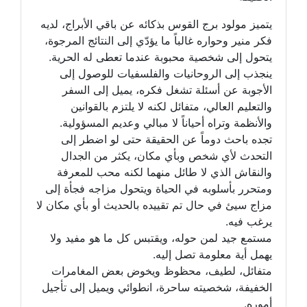
يتميز مولود برج القوس بذكائه عن باقي الأبراج، لديه
فكر منير وحواره غالباً ما يؤدّي إلى النتائج المرجوة،
يتحول إلى شخصية محبوبة عندما تعطى له الحرية.
ينجذب إلى الروحانيات والفلسفيات للوصول إلى
الأجوبة عن أسئلة تشغل فكره، يميل إلى السفر
والتعليم العالي، متفائل لكنه لا يلتزم بالقوانين
والأنظمة وتراه أحياناً لا مبالي وعديم المسؤولية.
تجده باحث دوماً عن الحقيقة حتى لو اضطر إلى
التحدث لأي شخص وبأي مكان، يكثر من الجدال
والنقاش الذي لا طائل منهما لكنه محب للمعرفة
ومتحرر بأسلوبه في الحياة ويتحول مزاجه فجأة إلى
مزاج سيئ في حال تم تقييده بالحديث أو بأي مكان لا
يرغب فيه.
مستمع جيد لمن حوله، ويقتبس كل ما هو مفيد ولا
يهمل أية معلومة تصل إليه.
متفائل، لطيف، محظوظ ويخوض بعض المغامرات
الخفيفة، شخصيته ساحرة، انطوائي ويميل إلى تأجيل
أموره.