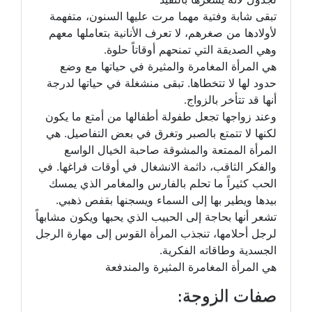
تبقى شابة وفتية مهما مرت عليها السنون، متفهمة
لأولادها من صغرهم، لا تعرف الأنانية بتعاملها معهم
وهي الصديقة التي تمنحهم أوقاتاً حلوة.
هي المرأة المغامرة والمثيرة في حياتها مع وضع
حدود لها لا تتخطاها. تبقى منشغلة في حياتها لدرجة
أنها قد تتأخر بالزواج.
وعند زواجها تجعل طفولة أطفالها من أمتع ما يكون
لكنها لا تتمتع بالصبر وتغرق في بعض التفاصيل. هي
المرأة الممتعة والمشوقة صاحبة الخيال الواسع
والفكر الثاقب، داثمة الانشغال في أوقات فراغها. في
الحب كثيراً ما تحلم بالفارس والمغامر الذي يمسك
بيدها ويطير بها إلى السماء ويسجنها بقفص ذهبي.
تشعر أنها بحاجة إلى الحبيب الذي يحبها ويكون مشابهاً
لرجل أحلامها، تنجذب المرأة القوس إلى مهارة الرجل
الجسدية وطاقاته الفكرية.
هي المرأة المغامرة المثيرة والمندفعة
صفات الزوجة: