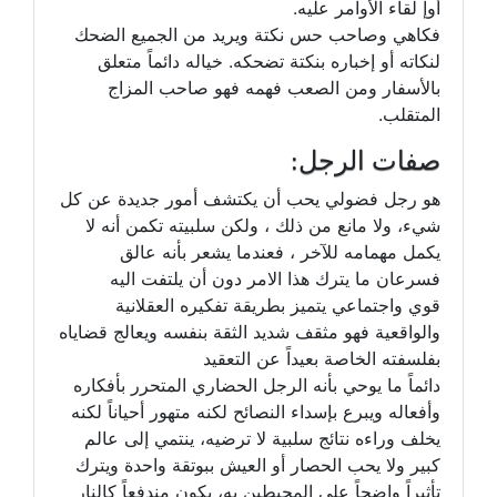
أوإ لقاء الأوامر عليه.
فكاهي وصاحب حس نكتة ويريد من الجميع الضحك
لنكاته أو إخباره بنكتة تضحكه. خياله دائماً متعلق
بالأسفار ومن الصعب فهمه فهو صاحب المزاج
المتقلب.
صفات الرجل:
هو رجل فضولي يحب أن يكتشف أمور جديدة عن كل
شيء، ولا مانع من ذلك ، ولكن سلبيته تكمن أنه لا
يكمل مهمامه للآخر ، فعندما يشعر بأنه عالق
فسرعان ما يترك هذا الامر دون أن يلتفت اليه
قوي واجتماعي يتميز بطريقة تفكيره العقلانية
والواقعية فهو مثقف شديد الثقة بنفسه ويعالج قضاياه
بفلسفته الخاصة بعيداً عن التعقيد
دائماً ما يوحي بأنه الرجل الحضاري المتحرر بأفكاره
وأفعاله ويبرع بإسداء النصائح لكنه متهور أحياناً لكنه
يخلف وراءه نتائج سلبية لا ترضيه، ينتمي إلى عالم
كبير ولا يحب الحصار أو العيش ببوتقة واحدة ويترك
تأثيراً واضحاً على المحيطين به، يكون مندفعاً كالنار