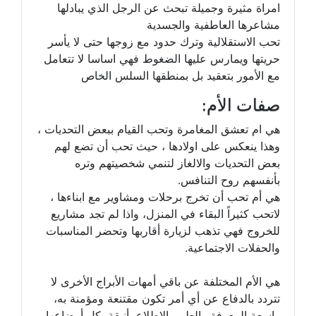
امراة مثيرة وجميلة تبحث عن الرجل الذي يبادلها
مشاعرها العاطفية والجسدية
تحب الاستقلالية وترك حدود مع زوجها حتى لا يأسر
حريتها ويمارس عليها الضغوط فهي اساسا لا تتعامل
مع الأمور بتعقيد بل بمنطقها السلس الخاص
صفات الأم:
هي ام تعشق المغامرة وتحب القيام ببعض التحديات ،
وهذا ينعكس على اولادها ، حيث تحب أن تضع لهم
بعض التحديات والالغاز لتنمي شخصيتهم وتره
بأنفسهم روح التنافس.
هي أم تحب أن تخرج برحلات ومشاوير مع ابناءها ،
لاتحب كثيراً البقاء في المنزل، واذا لم تجد مشاريع
للخروج فهي تذهب لزيارة أقاربها وتحضر المناسبات
والحفلات الاجتماعية.
هي الأم المختلفة عن باقي أمهات الأبراج الأخرى لا
تتردد بالدفاع عن أي أمر تكون مقتنعة ومؤمنة به،
واسعة المعرفة والعلم والاطلاع، أنيقة بكل أوضاعها