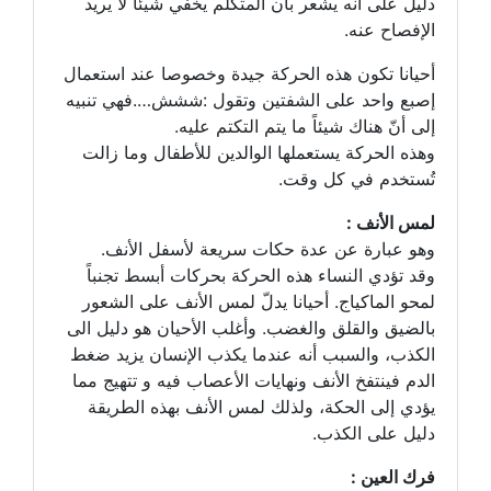
دليل على أنه يشعر بأن المتكلم يخفي شيئاً لا يريد
الإفصاح عنه.
أحيانا تكون هذه الحركة جيدة وخصوصا عند استعمال
إصبع واحد على الشفتين وتقول :ششش….فهي تنبيه
إلى أنّ هناك شيئاً ما يتم التكتم عليه.
وهذه الحركة يستعملها الوالدين للأطفال وما زالت
تُستخدم في كل وقت.
لمس الأنف :
وهو عبارة عن عدة حكات سريعة لأسفل الأنف.
وقد تؤدي النساء هذه الحركة بحركات أبسط تجنباً
لمحو الماكياج. أحيانا يدلّ لمس الأنف على الشعور
بالضيق والقلق والغضب. وأغلب الأحيان هو دليل الى
الكذب، والسبب أنه عندما يكذب الإنسان يزيد ضغط
الدم فينتفخ الأنف ونهايات الأعصاب فيه و تتهيج مما
يؤدي إلى الحكة، ولذلك لمس الأنف بهذه الطريقة
دليل على الكذب.
فرك العين :