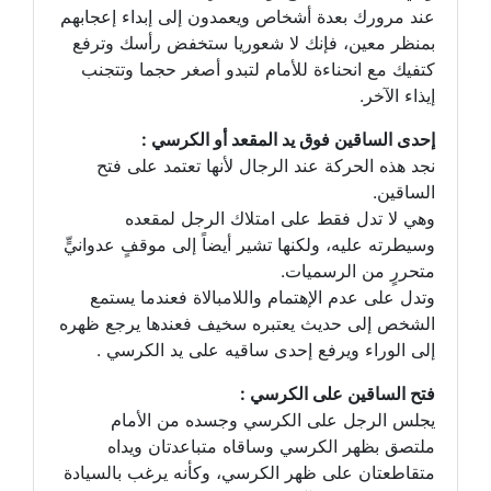
عند مرورك بعدة أشخاص ويعمدون إلى إبداء إعجابهم
بمنظر معين، فإنك لا شعوريا ستخفض رأسك وترفع
كتفيك مع انحناءة للأمام لتبدو أصغر حجما وتتجنب
إيذاء الآخر.
إحدى الساقين فوق يد المقعد أو الكرسي :
نجد هذه الحركة عند الرجال لأنها تعتمد على فتح
الساقين.
وهي لا تدل فقط على امتلاك الرجل لمقعده
وسيطرته عليه، ولكنها تشير أيضاً إلى موقفٍ عدوانيٍّ
متحررٍ من الرسميات.
وتدل على عدم الإهتمام واللامبالاة فعندما يستمع
الشخص إلى حديث يعتبره سخيف فعندها يرجع ظهره
إلى الوراء ويرفع إحدى ساقيه على يد الكرسي .
فتح الساقين على الكرسي :
يجلس الرجل على الكرسي وجسده من الأمام
ملتصق بظهر الكرسي وساقاه متباعدتان ويداه
متقاطعتان على ظهر الكرسي، وكأنه يرغب بالسيادة