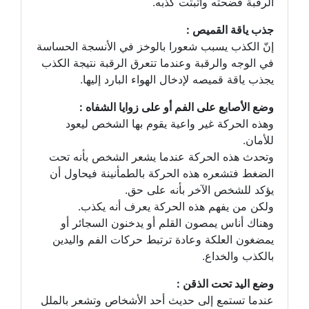
الرقبة فضحته وأثبتت كذبه.
جذب ياقة القميص :
إنّ الكذب يسبب شعورا بالوخز في الأنسجة الحساسة
في الوجه والرقبة وعندما تتعرق الرقبة نتيجة الكذب
يجذب ياقة قميصه لإدخال الهواء البارد إليها.
وضع الأصابع على الفم أو على زوايا الشفاه :
وهذه الحركة غير واعية يقوم بها الشخص ليعود
للأمان.
وتحدث هذه الحركة عندما يشعر الشخص بأنه تحت
الضغط فتشعره هذه الحركة بالطمأنينة فيحاول أن
يؤكد للشخص الآخر بأنه على حق.
ولكن من يفهم هذه الحركة يعرف أنه يكذب.
وهناك أناس يمصون القلم أو يدخنون السجائر أو
يمضغون العلكة وعادة ترتبط حركات الفم واليدين
بالكذب والخداع.
وضع اليد تحت الذقن :
عندما تستمع إلى حديث أحد الأشخاص وتشعر بالملل