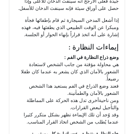
جيدة فعلى الأرجح أنه سينفث الدخان للأعلى وإذا
حصل على أوراق سيئة فإنه سينفث الدخان للأسفل.
إذا أشعل المدخن السيجارة ثم قام بإطفائها فجأة
ومبكرا عن الوقت الطبيعي الذي يطفئها فيه، فهذه
إشارة على أنه اتخذ قراراً بإنهاء الحوار أو الجلسة.
إيماءات النظارة :
وضع ذراع النظارة في الفم :
هي محاولة مؤقتة من جانب الشخص لاستعادة
الشعور بالأمان الذي كان يشعر به عندما كان طفلا
رضيعاً.
فعند وضع الذراع في الفم يستعيد هذا الشخص
الشعور بالأمان والطمأنينة.
ومن ناحيةأخرى تدل هذه الحركة على المماطلة
والتأجيل لبعض القرارات.
وقد وُجد أن تلك الإيماءة تظهر بشكل متكرر كثيرا
عندما يُطلب من الشخص اتخاذ القرار المناسب.
خلع النظارة وتنظيف عدساتها بشكل مستمر :