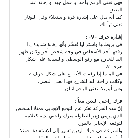
فهي تعني الرقم واحد أو عمل جيد أو إهانة عند
البعض.
كما أنه يدل على إشارة قوة واستعلاء وفي اليونان
تعني تباً لك.
إشارة حرف -V- :
في بريطانيا واستراليا تُفسَّر بأنّها إهانة شديدة إذا
رفعها أحد الأشخاص في وجه شخص آخر وكان ظهر
اليد للخارج مع رفع الوسطى والسبابة على شكل
حرف v.
في المانيا إذا رفعت الأصابع على شكل حرف v
وكانت ر احة اليد للخارج فهذا يعني النصر .
وفي أمريكا تعني الرقم اثنان.
فرك راحتي اليدين معاً :
إنّ هذه الحركة تُعبّر عن التوقع الإيجابي فمثلا الشخص
الذي يرمي زهر الطاولة يفرك راحتي يديه كعلامة
لتوقعه الإيجابي بالفوز.
والسرعة في فرك اليدين تشير إلى الإستفادة، فمثلا
أنا أريد شراء منزل ووصفت لصاحب العقار