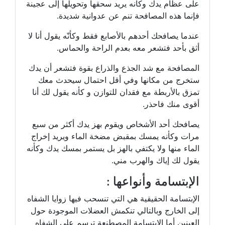
على عظام يدك وكأنه يريد سحقها وتحويلها إلى عجينة
فإنما هذه المصافحة تنم عن عدوانية شديدة.
عندما يصافحك أحدهم بالأصابع فقط وكأنّه يقول أنا لا
أثق بأحد فتشعر معه بعدم الراحة والحماس.
المصافحة مع شد الجذع والذراع بقوة فتشعر أن يدك
ستخرج من مكانها وفي أقل احتمال سيحدث معك
تمزق بالأربطة مع فقدان للتوازن و كأنه يقول لك أنا
أقوى منك فاحذر.
يصافحك أحد الأشخاص ويقوم بهز يدك أكثر من سبع
مرات وكأنه يمسك بمقبض مضخة الماء ويريد إخراج
الماء منها ولا يكتفي بالهز بل يستمر بمسك يدك وكأنه
يقول لك إياك والهرب مني.
الإبتسامة وأنواعها :
الإبتسامة الحقيقية هي التي تنسحب فيها زوايا الشفاه
إلى الخارج وبالتالي تنكمش العضلات الموجودة حول
العينين أما الابتسامة المصطنعة ترسم على الشفاه