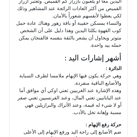
اليدين معاً أو يلعبون بأزرار كم القميص. وتُعتبر أزرار
القميص من أكثر العادات الرائجة عند المشاهير وذلك
لكي يعطوا لأنفسهم شعوراً بالأمان.
والنساء يمسكن حقيبة أو باقة زهور وهناك عادة حمل
كوب القهوة بكلتا اليدين وهذا دليل على أن الشخص
متوتر ويحاول أن يشعر بالثقة بنفسه فالفنجان يمكن
حمله بيد واحدة.
أشهر إشارات اليد :
الدائرة :
وهي حركة يكون فيها الإبهام ملامسا لطرف السبابة
والأصابع الباقية منفردة.
وهذه الإشارة عند الغربيين تعني اوكي أي موافق أما
عند اليابانيين تعني المال، وعند الفرنسيين تعني صفر
أو لا شيء له قيمة، وعند الأتراك والبرازيلين فهي
مسبة وإهانة تخل بالأدب.
حركة رفع الإبهام :
ضم الأصابع إلى راحة اليد ورفع الإبهام إلى الأعلى