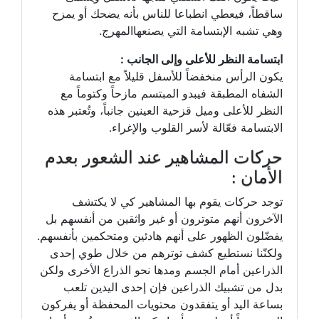
ساقطاً، فيعطي انطباعا للناس بأنه يضحك أو يمزح
وهي تشبه الإبتسامة التي يصنعهاالمهرج.
ابتسامة النظر للأعلى وإلى الجانب :
يكون الرأس منخفضاً للأسفل قليلاً مع ابتسامة
الشفاه المطبقة فيبدو المبتسم مازحاً وكتوماً مع
النظر للأعلى وميل قزحية العينين جانباً، وتُعتبر هذه
الابتسامة فعّالة لأسر القلوب والإغراء.
حركات المشاهير عند الشعور بعدم
الأمان :
توجد حركات يقوم بها المشاهير كي لا يكتشف
الآخرون أنهم متوترون أو غير واثقين من أنفسهم بل
يفضّلون الظهور على أنهم هادئين ومتحكمين بأنفسهم.
ولكنّنا نستطيع كشف توترهم من خلال طوي إحدى
الذراعين أمام الجسم ومدها نحو الذراع الأخرى ولكن
بدل من تشبيك الذراعين فإن إحدى اليدين تلعب
بساعة اليد أو يتفقدون محتويات المحفظة أو يفركون