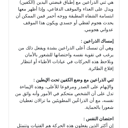
هي ثني الذراعين مع إطباق قبضتي اليدين (الكفين)
ويدل على العداء والموقف الدفاعي، وإذا أظهر معها
ابتسامة الشفاه المطبقة ووجه أحمر فمن الممكن أن
يحدث هجوم لفظي أو جسدي ويكون هذا الموقف
عدواني هجومي.
إمساك الذراعين :
وهي أن تمسك أعلى الذراعين بشدة ويفعل ذلك من
يرغب في تقوية نفسه واحتضانها للشعور بالأمان
ونلاحظ هذه الحركات في عيادات الأطباء أو انتظار
إقلاع الطائرة.
ثني الذراعين مع وضع الكفين تحت الإبطين :
والإبهام على الصدر ومرفوعا للأعلى، وهذه الإيماءة
تدل على أن الشخص متحكم في الأمور وأنه واثق من
نفسه، مع أن الذراعٌين المطويتَين ما تزالان تعطيان
شعورا بالحماية.
احتضان النفس :
إن أكثر الذين يفعلون هذه الحركة هم الفتيات وتتمثل