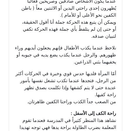
عندما يكون الأشخاص صادقين وصريحين فغالباً
يُظهرون إحدى راحتي اليدين أو الاثنتين معاً ( باطن
الكفين نحو الأعلى أو للأمام ).
ويمكن أن يتبع هذه الحركة جملة أنا أقول الحقيقة،
أو حتى إن لم يتلفظْ بأي جملة فهذه الحركة تكفي
لتبيان صدقه.
نلاحظ عندما يكذب الأطفال فإنهم يجعلون أيديهم وراء
ظهورهم. والرجل عندما يكذب يضع يديه في جيوبه أو
يخفيهما بثني الذراعين.
أمّا المرأة فلديها حدس قوي وخبرة في الحركات أكثر
من الرجل، فتجدها عندما تكذب تشغل نفسها بأمور
عديدة حتى لا يتم كشفها وإذا تكلمت بصدق تظهر
راحة كفيها.
من الصعب جداً الكذب وراحتا الكفين ظاهرتان.
راحة الكف إلى الأسفل :
نشاهد هذا المنظر كثيراً في المدرسة فعندما تقوم
المعلمة بضرب الطاولة براحة يدها فهي توجه تهديدا