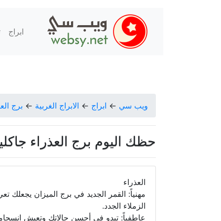
ابراج
ت
ويب سي
←
ابراج
←
الابراج الغربية
←
برج الع
حظك اليوم برج العذراء جاكلين عقيقي
العذراء
مهنياً: القمر الجديد في برج الميزان يجعلك 
الزملاء الجدد.
عاطفياً: تبدو في أحسن حالاتك وتعيش انسجاماً