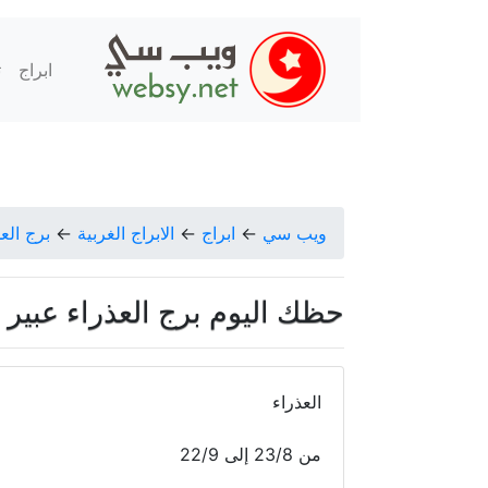
ابراج
ت
ويب سي
←
ابراج
←
الابراج الغربية
←
برج الع
حظك اليوم برج العذراء عبير فؤاد ال
العذراء
من 23/8 إلى 22/9