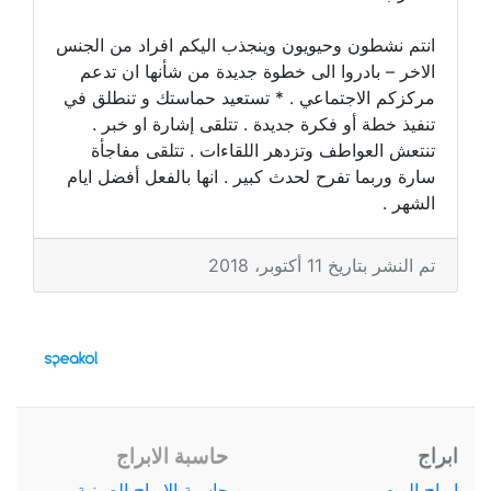
انتم نشطون وحيويون وينجذب اليكم افراد من الجنس
الاخر – بادروا الى خطوة جديدة من شأنها ان تدعم
مركزكم الاجتماعي . * تستعيد حماستك و تنطلق في
تنفيذ خطة أو فكرة جديدة . تتلقى إشارة او خبر .
تنتعش العواطف وتزدهر اللقاءات . تتلقى مفاجأة
سارة وربما تفرح لحدث كبير . انها بالفعل أفضل ايام
الشهر .
تم النشر بتاريخ 11 أكتوبر، 2018
ابراج
حاسبة الابراج
ابراج اليوم
حاسبة الابراج الصينية