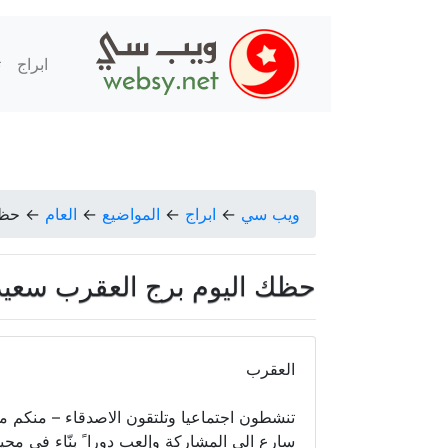
ابراج
ت
ويب سي
←
ابراج
←
المواضيع
←
العام
←
حظك 
حظك اليوم برج العقرب سعيد مناع ا
العقرب
تنشطون اجتماعيا وتلتقون الاصدقاء – منكم من
سارع الى المشاركة وإلعب دورا ً بنّاء في م