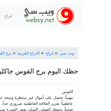
ابراج
ت
ويب سي
←
ابراج
←
الابراج الغربية
←
برج ال
حظك اليوم برج القوس جاكلين عقيقي
القوس
مهنياً: تحصل على أموال غير منتظرة وتبتعد عن
عاطفياً: تعزيز العلاقة العاطفية ضروري جداً،
صحياً: وضعك الصحي السيّئ بعض الشيء سببه ال