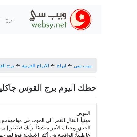
ابراج
ت
ويب سي
←
ابراج
←
الابراج الغربية
←
برج ال
حظك اليوم برج القوس جاكلين عقيق
القوس
مهنياً: انتقال القمر الى الحوت في مواجهةم
الجدي ويجعلك الأمر متشبثاً برأيك فتفتقر إلى ا
عاطفياً: الواقعية هي أكثر الأسلحة قوة لموا