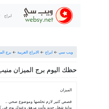
ابراج
ت
ويب سي
←
ابراج
←
الابراج الغربية
←
برج الم
حظك اليوم برج الميزان منيب الشيخ
الميزان
قصص كتير لازم تخلصها وموضوع صحي ..
بداية شغل جديد وأنت مرهق وعندك يوم في ك