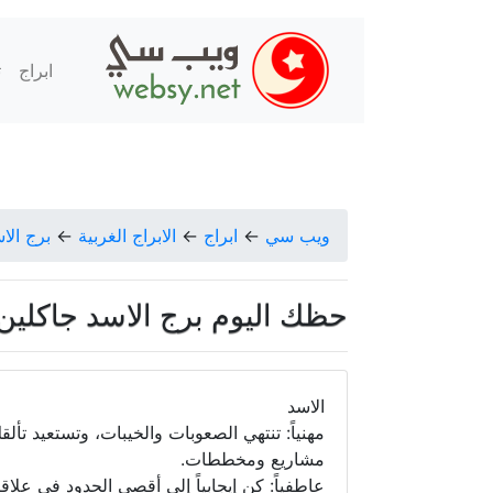
ابراج
ت
ويب سي
←
ابراج
←
الابراج الغربية
←
برج الا
حظك اليوم برج الاسد جاكلين عقيقي ا
الاسد
مهنياً: تنتهي الصعوبات والخيبات، وتستعيد تأل
مشاريع ومخططات.
عاطفياً: كن إيجابياً إلى أقصى الحدود في علا