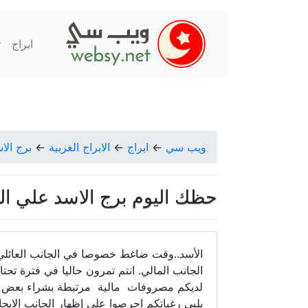
ابراج
ت
ويب سي
←
ابراج
←
الابراج الغربية
←
برج الا
حظك اليوم برج الاسد علي البكري الا
الأسد..وقت ضاغط خصوصا في الجانب العائلي
الجانب المالي. انتم تمرون حاليا في فترة تح
لديكم مصروفات مالية مرتبطة بشراء بعض الا
يلبي رغباتكم احرصوا على إظهار الجانب الايج