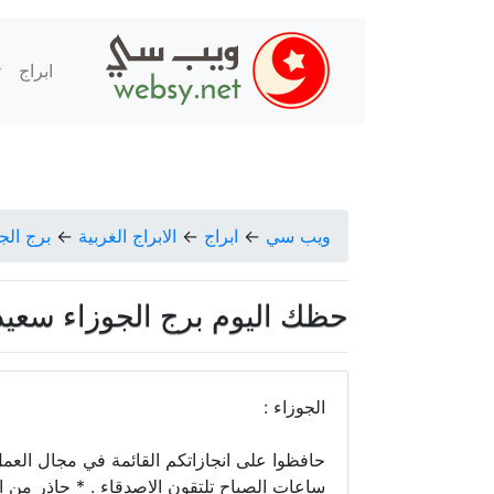
ابراج
ت
ويب سي
←
ابراج
←
الابراج الغربية
←
برج الج
حظك اليوم برج الجوزاء سعيد مناع الا
الجوزاء :
حافظوا على انجازاتكم القائمة في مجال العمل
ساعات الصباح تلتقون الاصدقاء . * حاذر من الإن