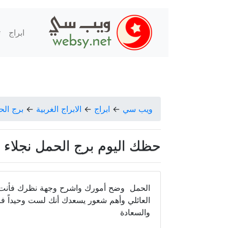
ابراج
ت
ويب سي
←
ابراج
←
الابراج الغربية
←
برج الح
حظك اليوم برج الحمل نجلاء قباني ا
الحمل وضح أمورك واشرح وجهة نظرك فأنت تج
العائلي وأهم شعور يسعدك أنك لست وحيداً فا
والسعادة