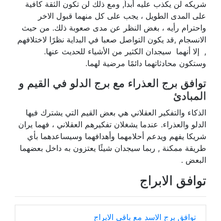
شريكه لن يكذب عليه أبداً, ومع ذلك لن تكون الثقة كافية
على المدى الطويل ، يجب على كل منهما قبول الاخر
واحترام رأيه ، بغض النظر عن مدى صعوبة ذلك. من حيث
الانسجام ,قد يكون التواصل صعبا في البداية نظرًا لاختلافهم
, إلا أنهما سيجدان الكثير من الأشياء للحديث عنها.
وستكون محادثاتهما دائمًا مرضية لهما.
توافق برج العذراء مع برج الدلو في القيم و
المبادئ
الذكاء والتفكير العقلاني هي بعض القيم التي يشترك فيها
الدلو والعذراء. عندما يشغلان تفكيرهم العقلاني ، فهما يران
شريكا يفهم ويدعم أحلامهما وأهدافهما وسيساعدهما بأي
طريقة ممكنة , ربما سيجدان شيئًا يعتزون به داخل بعضهما
البعض .
توافق الابراج
توافق برج الاسد مع باقي الابراج