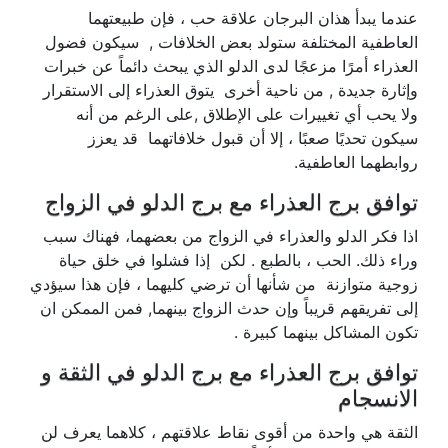
عندما يبدأ هذان البرجان علاقة حب ، فإن طبيعتهما
العاطفية المختلفة ستولد بعض الخلافات , سيكون فضول
العذراء أمرًا مزعجًا لدى الدلو الذي يبحث دائماً عن خبرات
وإثارة جديدة , من ناحية أخرى يتوق العذراء إلى الاستقرار
ولا يحب أي تغييرات على الإطلاق ,على الرغم من أنه
سيكون تحديًا صعبًا ، إلا أن قبول خلافاتهما قد يعزز
روابطهما العاطفية.
توافق برج العذراء مع برج الدلو في الزواج
اذا فكر الدلو والعذراء في الزواج من بعضهما، فهناك سبب
وراء ذلك. الحب ، بالطبع . لكن إذا فشلوا في خلق حياة
زوجية متوازنة من شأنها أن ترضي كليهما ، فإن هذا سيؤدي
إلى تفريقهم قريباً وإن حدث الزواج بينهما, فمن الممكن ان
تكون المشاكل بينهما كبيرة .
توافق برج العذراء مع برج الدلو في الثقة و
الانسجام
الثقة هي واحدة من أقوى نقاط علاقتهم ، كلاهما يعرف لن