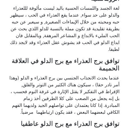
لغة الجسد واللمسات الحسية باليد ليست مألوفة لللعذراء
والدلو على حد سواء, عندما يقع العذراء في الحب ، سيظهر
حبه ومحبته من خلال الإيماءات الصغيرة, و سيعبر عن حبه
بطريقة تقليدية قد تكون مملة بالنسبة للدلو اللذي بحث عن
الحب المليء بالابداع و المشاعر المرهفة, وبالمقابل فان
ابداع الدلو في الحب قد يشوش عقل العذراء وقد لايجد ذلك
لطيفا.
توافق برج العذراء مع برج الدلو في العلاقة
الحميمة
عندما يحدث الانجذاب الجنسي بين برج العذراء و الدلو (وهذا
أمر نادر حقا) ، سيكون هناك الكثير من التوتر والقلق,
الإفراط في التفكير لا يقتل الإثارة في غرفة النوم فحسب ،
بل إنه يجعل من الصعب على كلا الطرفين أخذ زمام
المبادرة. إذا كانا يعتمدان على تواصلهم الجيد ولديهما الفهم
الكافي لبعضهما البعض ، فقد يكون ارتباطهما مرضياً.
توافق برج العذراء مع برج الدلو عاطفيا