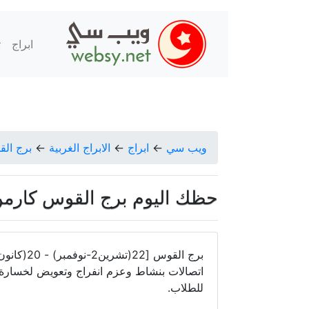
ابراج
ت
ويب سي
←
ابراج
←
الابراج الغربية
←
برج ال
حظك اليوم برج القوس كارمن شماس
اتصالات بنشاط وعزم انفراج وتعويض لخسارة س
للطلاب.