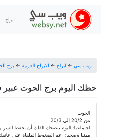
ابراج
ت
ويب سي
←
ابراج
←
الابراج الغربية
←
برج ال
حظك اليوم برج الحوت عبير فؤاد الارب
الحوت
من 20/2 إلى 20/3
اجتماعيا: اليوم ينصحك الفلك أن تحفظ السر و
مهنيا وصحيا: رغم الضغوط الملقاة على عاتق