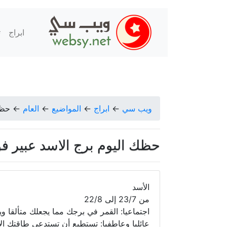
ابراج
ت
ويب سي
←
ابراج
←
المواضيع
←
العام
←
حظك 
حظك اليوم برج الاسد عبير فؤاد الجمع
الأسد
من 23/7 إلى 22/8
اجتماعيا: القمر في برجك مما يجعلك متألقا و
عائليا وعاطفيا: تستطيع أن تستدعي طاقتك الإ