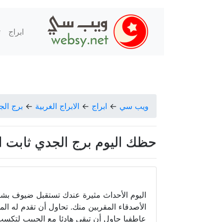
ابراج
ت
ويب سي
←
ابراج
←
الابراج الغربية
←
برج الج
حظك اليوم برج الجدي ثابت الحسن الث
اليوم الأحداث مثيرة عندك تستقبل ضيوف بش
الأصدقاء المقربين منك. تحاول أن تقدم له ال
عاطفيا حاول أن تبقى هادئا مع الحبيب لتكسب